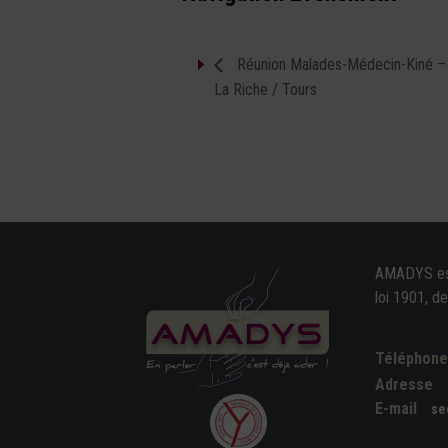
Réunion Malades-Médecin-Kiné – I
La Riche / Tours
AMADYS est 
loi 1901, d
Téléphon
Adresse
E-mail
se