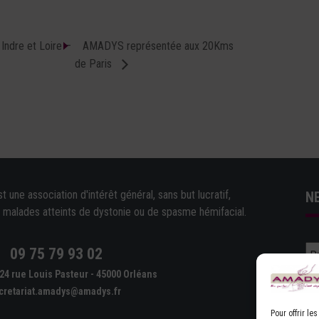
ndre et Loire –
AMADYS représentée aux 20Kms
de Paris
une association d'intérêt général, sans but lucratif,
N
e malades atteints de dystonie ou de spasme hémifacial.
09 75 79 93 02
e
24 rue Louis Pasteur - 45000 Orléans
cretariat.amadys@amadys.fr
Pour offrir l