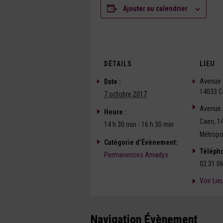
Ajouter au calendrier
DÉTAILS
LIEU
Avenue 
Date :
14033 C
7 octobre 2017
Avenue 
Heure :
Caen
,
1
14 h 30 min - 16 h 30 min
Métropol
Catégorie d’Évènement:
Téléph
Permanences Amadys
02 31 06
Voir Lie
Navigation Évènement