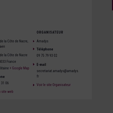
ORGANISATEUR
de la Côte de Nacre,
Amadys
aen
Téléphone
de la Côte de Nacre
09 75 79 93 02
4033
France
E-mail
itaine
+ Google Map
secretariat.amadys@amadys.
fr
one
 31 06
Voir le site Organisateur
u site web