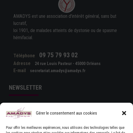
AMADYS est une association d'intérêt général, sans but
lucratif,
loi 1901, de malades atteints de dystonie ou de spasme
hémifacial.
09 75 79 93 02
Téléphone
Adresse
24 rue Louis Pasteur - 45000 Orléans
E-mail
secretariat.amadys@amadys.fr
NEWSLETTER
Gérer le consentement aux cookies
Pour offrir les meilleures expériences, nous utilisons des technologies telles que