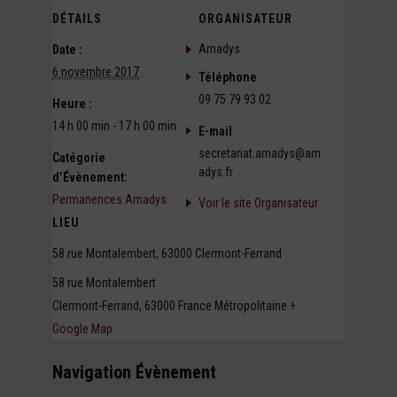
DÉTAILS
ORGANISATEUR
Amadys
Date :
6 novembre 2017
Téléphone
09 75 79 93 02
Heure :
14 h 00 min - 17 h 00 min
E-mail
secretariat.amadys@am
Catégorie
adys.fr
d’Évènement:
Permanences Amadys
Voir le site Organisateur
LIEU
58 rue Montalembert, 63000 Clermont-Ferrand
58 rue Montalembert
Clermont-Ferrand
,
63000
France Métropolitaine
+
Google Map
Navigation Évènement