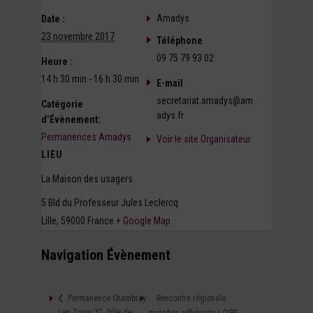
Amadys
Date :
23 novembre 2017
Téléphone
09 75 79 93 02
Heure :
14 h 30 min - 16 h 30 min
E-mail
secretariat.amadys@am
Catégorie
adys.fr
d’Évènement:
Permanences Amadys
Voir le site Organisateur
LIEU
La Maison des usagers
5 Bld du Professeur Jules Leclercq
Lille
,
59000
France
+ Google Map
Navigation Évènement
Rencontre régionale
Permanence Chambray
Les Tours 37, Pôle de