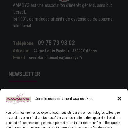
AMADYS est une association d'intérêt général, sans but
lucratif,
loi 1901, de malades atteints de dystonie ou de spasme
hémifacial.
09 75 79 93 02
Téléphone
Adresse
24 rue Louis Pasteur - 45000 Orléans
E-mail
secretariat.amadys@amadys.fr
NEWSLETTER
Gérer le consentement aux cookies
Pour offrir les meilleures expériences, nous utilisons des technologies telles que
les cookies pour stocker et/ou accéder aux informations des appareils. Le fait de
consentir à ces technologies nous permettra de traiter des données telles que le