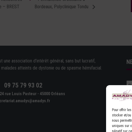
ne – BREST
Bordeaux, Polyclinique Tondu
une association d'intérêt général, sans but lucratif,
N
e malades atteints de dystonie ou de spasme hémifacial.
09 75 79 93 02
e
24 rue Louis Pasteur - 45000 Orléans
cretariat.amadys@amadys.fr
Pour offrir l
stocker et/ou
nous permettr
uniques sur ce
D'
négatif sur ce