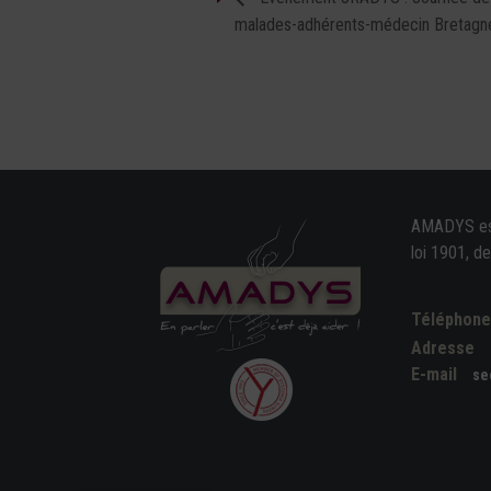
malades-adhérents-médecin Bretag
AMADYS est 
loi 1901, d
Téléphon
Adresse
E-mail
se