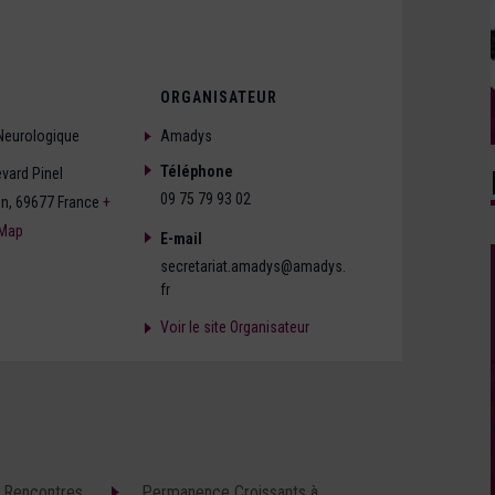
ORGANISATEUR
 Neurologique
Amadys
Téléphone
vard Pinel
09 75 79 93 02
on
,
69677
France
+
 Map
E-mail
secretariat.amadys@amadys.
fr
Voir le site Organisateur
 Rencontres
Permanence Croissants à