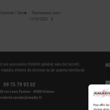
a Dystonie ! 2ème
Permanence Lyon –
17/10/2022
une association d'intérêt général, sans but lucratif,
N
e malades atteints de dystonie ou de spasme hémifacial.
09 75 79 93 02
e
24 rue Louis Pasteur - 45000 Orléans
cretariat.amadys@amadys.fr
Pour offrir l
stocker et/ou