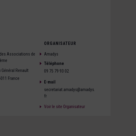
ORGANISATEUR
des Associations de
Amadys
1ème
Téléphone
 Général Renault
09 75 79 93 02
5011
France
E-mail
secretariat.amadys@amadys.
fr
Voir le site Organisateur