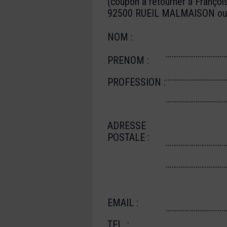
(coupon à retourner à Franço
92500 RUEIL MALMAISON ou pa
NOM :
……………………………
PRENOM :
……………………………
PROFESSION :
……………………………
ADRESSE
POSTALE :
……………………………
……………………………
EMAIL :
……………………………
TEL. :