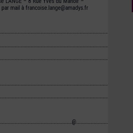
ise LANGE – 8 Rue Yves du Manoir –
r mail à francoise.lange@amadys.fr
……………………………………………………………………………………………………………
……………………………………………………………………………………………………………
……………………………………………………………………………………………………………
……………………………………………………………………………………………………………
……………………………………………………………………………………………………………
…………………………………………………………@……………………………………………