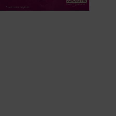
……….
……….
……….
……….
……….
…….