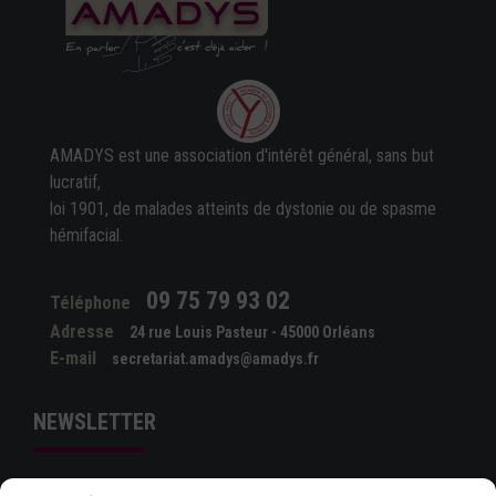
AMADYS est une association d'intérêt général, sans but
lucratif,
loi 1901, de malades atteints de dystonie ou de spasme
hémifacial.
09 75 79 93 02
Téléphone
Adresse
24 rue Louis Pasteur - 45000 Orléans
E-mail
secretariat.amadys@amadys.fr
NEWSLETTER