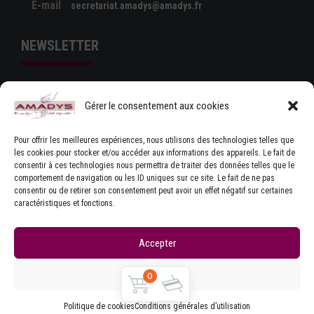
E-mail
secretariat.amadys@amadys.fr
NEWSLETTER
Gérer le consentement aux cookies
Pour offrir les meilleures expériences, nous utilisons des technologies telles que
les cookies pour stocker et/ou accéder aux informations des appareils. Le fait de
consentir à ces technologies nous permettra de traiter des données telles que le
comportement de navigation ou les ID uniques sur ce site. Le fait de ne pas
J'ACCEPTE LES CONDITIONS GÉNÉRALES
consentir ou de retirer son consentement peut avoir un effet négatif sur certaines
D'UTILISATION
caractéristiques et fonctions.
Accepter
Refuser
0
Copyrights © Amadys
Mentions légales
|
Contact
|
Accueil
|
CGU
|
Parlons Dystonie : charte
Politique de cookies
Conditions générales d’utilisation