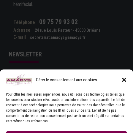
hémifacial.
09 75 79 93 02
Téléphone
Adresse
24 rue Louis Pasteur - 45000 Orléans
E-mail
secretariat.amadys@amadys.fr
NEWSLETTER
Gérer le consentement aux cookies
Pour offrir les meilleures expériences, nous utilisons des technologies telles que
les cookies pour stocker et/ou accéder aux informations des appareils. Le fait de
consentir à ces technologies nous permettra de traiter des données telles que le
comportement de navigation ou les ID uniques sur ce site. Le fait de ne pas
J'ACCEPTE LES CONDITIONS GÉNÉRALES
consentir ou de retirer son consentement peut avoir un effet négatif sur certaines
D'UTILISATION
caractéristiques et fonctions.