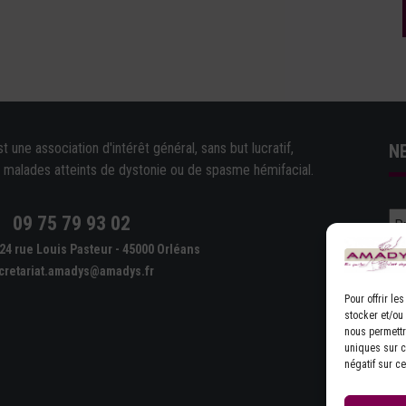
une association d'intérêt général, sans but lucratif,
N
e malades atteints de dystonie ou de spasme hémifacial.
09 75 79 93 02
e
24 rue Louis Pasteur - 45000 Orléans
cretariat.amadys@amadys.fr
Pour offrir l
stocker et/ou
nous permettr
D'
uniques sur ce
négatif sur ce