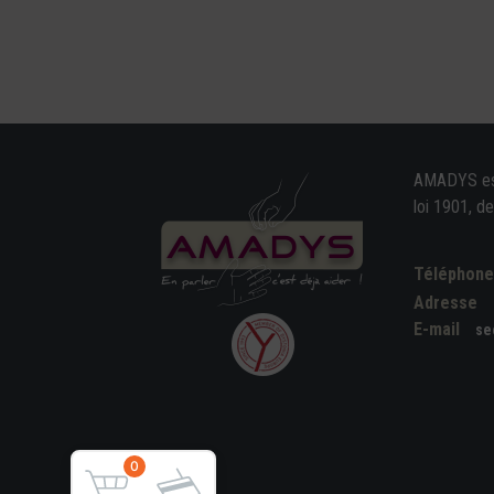
AMADYS est 
loi 1901, d
Téléphon
Adresse
E-mail
se
0