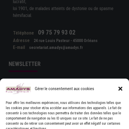
lucratif,
loi 1901, de malades atteints de dystonie ou de spasme
hémifacial.
09 75 79 93 02
Téléphone
Adresse
24 rue Louis Pasteur - 45000 Orléans
E-mail
secretariat.amadys@amadys.fr
NEWSLETTER
Gérer le consentement aux cookies
Pour offrir les meilleures expériences, nous utilisons des technologies telles que
les cookies pour stocker et/ou accéder aux informations des appareils. Le fait de
consentir à ces technologies nous permettra de traiter des données telles que le
comportement de navigation ou les ID uniques sur ce site. Le fait de ne pas
J'ACCEPTE LES CONDITIONS GÉNÉRALES
consentir ou de retirer son consentement peut avoir un effet négatif sur certaines
D'UTILISATION
caractéristiques et fonctions.