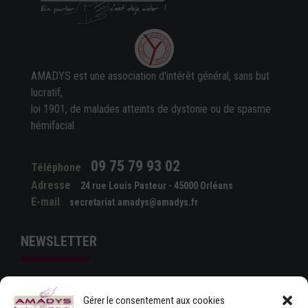
AMADYS est une association d'intérêt général, sans but
lucratif,
loi 1901, de malades atteints de dystonie ou de spasme
hémifacial.
09 75 79 93 02
Téléphone
Adresse
24 rue Louis Pasteur - 45000 Orléans
E-mail
secretariat.amadys@amadys.fr
NEWSLETTER
Gérer le consentement aux cookies