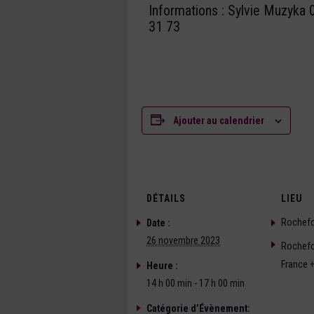
Informations : Sylvie Muzyka 
31 73
Ajouter au calendrier
DÉTAILS
LIEU
Rochefo
Date :
26 novembre 2023
Rochefo
France
Heure :
14 h 00 min - 17 h 00 min
Catégorie d’Évènement: