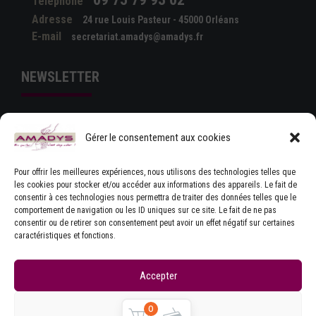
Téléphone
Adresse
24 rue Louis Pasteur - 45000 Orléans
E-mail
secretariat.amadys@amadys.fr
NEWSLETTER
Gérer le consentement aux cookies
Pour offrir les meilleures expériences, nous utilisons des technologies telles que
les cookies pour stocker et/ou accéder aux informations des appareils. Le fait de
consentir à ces technologies nous permettra de traiter des données telles que le
comportement de navigation ou les ID uniques sur ce site. Le fait de ne pas
J'ACCEPTE LES CONDITIONS GÉNÉRALES
consentir ou de retirer son consentement peut avoir un effet négatif sur certaines
D'UTILISATION
caractéristiques et fonctions.
Accepter
Refuser
0