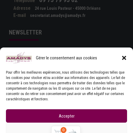
Téléphone
Adresse
24 rue Louis Pasteur - 45000 Orléans
E-mail
secretariat.amadys@amadys.fr
NEWSLETTER
Gérer le consentement aux cookies
Pour offrir les meilleures expériences, nous utilisons des technologies telles que
les cookies pour stocker et/ou accéder aux informations des appareils. Le fait de
consentir à ces technologies nous permettra de traiter des données telles que le
comportement de navigation ou les ID uniques sur ce site. Le fait de ne pas
J'ACCEPTE LES CONDITIONS GÉNÉRALES
consentir ou de retirer son consentement peut avoir un effet négatif sur certaines
D'UTILISATION
caractéristiques et fonctions.
Accepter
Refuser
0