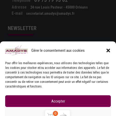
Téléphone
Adresse
24 rue Louis Pasteur - 45000 Orléans
E-mail
secretariat.amadys@amadys.fr
NEWSLETTER
Gérer le consentement aux cookies
Pour offrir les meilleures expériences, nous utilisons des technologies telles que
les cookies pour stocker et/ou accéder aux informations des appareils. Le fait de
consentir à ces technologies nous permettra de traiter des données telles que le
comportement de navigation ou les ID uniques sur ce site. Le fait de ne pas
J'ACCEPTE LES CONDITIONS GÉNÉRALES
consentir ou de retirer son consentement peut avoir un effet négatif sur certaines
D'UTILISATION
caractéristiques et fonctions.
Accepter
Refuser
0