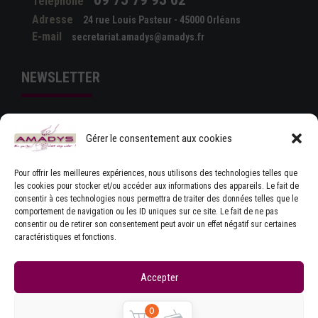
Téléphone
Adresse
24 rue Louis Pasteur - 45000 Orléans
E-mail
secretariat.amadys@amadys.fr
NEWSLETTER
Gérer le consentement aux cookies
Pour offrir les meilleures expériences, nous utilisons des technologies telles que
les cookies pour stocker et/ou accéder aux informations des appareils. Le fait de
consentir à ces technologies nous permettra de traiter des données telles que le
comportement de navigation ou les ID uniques sur ce site. Le fait de ne pas
J'ACCEPTE LES CONDITIONS GÉNÉRALES
consentir ou de retirer son consentement peut avoir un effet négatif sur certaines
D'UTILISATION
caractéristiques et fonctions.
Accepter
Refuser
0