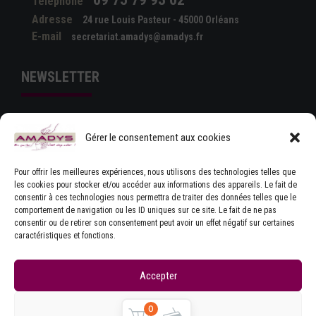
Téléphone
Adresse
24 rue Louis Pasteur - 45000 Orléans
E-mail
secretariat.amadys@amadys.fr
NEWSLETTER
Gérer le consentement aux cookies
Pour offrir les meilleures expériences, nous utilisons des technologies telles que
les cookies pour stocker et/ou accéder aux informations des appareils. Le fait de
consentir à ces technologies nous permettra de traiter des données telles que le
comportement de navigation ou les ID uniques sur ce site. Le fait de ne pas
J'ACCEPTE LES CONDITIONS GÉNÉRALES
consentir ou de retirer son consentement peut avoir un effet négatif sur certaines
D'UTILISATION
caractéristiques et fonctions.
Accepter
Refuser
0