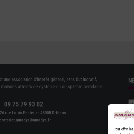
une association d'intérêt général, sans but lucratif,
N
e malades atteints de dystonie ou de spasme hémifacial.
09 75 79 93 02
e
24 rue Louis Pasteur - 45000 Orléans
cretariat.amadys@amadys.fr
Pour offrir l