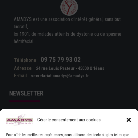
AMADYS est une association d'intérêt général, sans but
lucratif,
loi 1901, de malades atteints de dystonie ou de spasme
hémifacial.
09 75 79 93 02
Téléphone
Adresse
24 rue Louis Pasteur - 45000 Orléans
E-mail
secretariat.amadys@amadys.fr
NEWSLETTER
Gérer le consentement aux cookies
Pour offrir les meilleures expériences, nous utilisons des technologies telles que