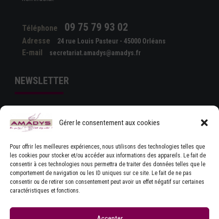
09 75 79 93 02
Téléphone
Adresse
24 rue Louis Pasteur - 45000 Orléans
E-mail
secretariat.amadys@amadys.fr
NEWSLETTER
Gérer le consentement aux cookies
Pour offrir les meilleures expériences, nous utilisons des technologies telles que
les cookies pour stocker et/ou accéder aux informations des appareils. Le fait de
consentir à ces technologies nous permettra de traiter des données telles que le
comportement de navigation ou les ID uniques sur ce site. Le fait de ne pas
J'ACCEPTE LES CONDITIONS GÉNÉRALES
consentir ou de retirer son consentement peut avoir un effet négatif sur certaines
D'UTILISATION
caractéristiques et fonctions.
Accepter