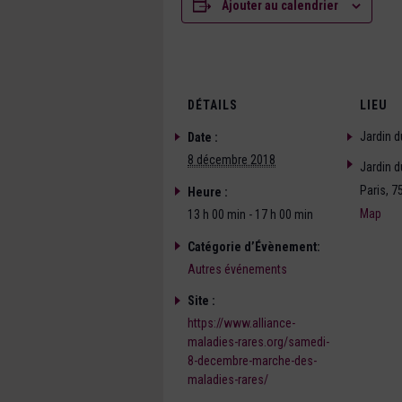
Ajouter au calendrier
DÉTAILS
LIEU
Jardin 
Date :
8 décembre 2018
Jardin 
Paris
,
7
Heure :
Map
13 h 00 min - 17 h 00 min
Catégorie d’Évènement:
Autres événements
Site :
https://www.alliance-
maladies-rares.org/samedi-
8-decembre-marche-des-
maladies-rares/