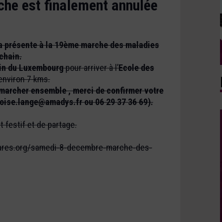
rche est finalement annulée
 présente à la 19ème marche des maladies
chain.
in du Luxembourg
pour arriver à l’
Ecole des
environ 7 kms.
 marcher ensemble , merci de confirmer votre
oise.lange@amadys.fr ou 06 29 37 36 69).
festif et de partage.
-rares.org/samedi-8-decembre-marche-des-