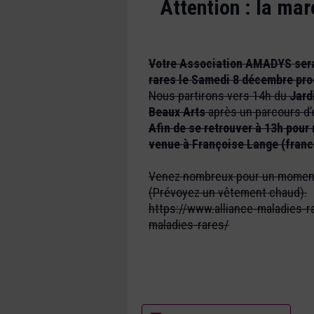
Attention : la ma
Votre Association AMADYS sera
rares le Samedi 8 décembre pro
Nous partirons vers 14h du
Jard
Beaux Arts
après un parcours d’
Afin de se retrouver à 13h pour
venue à Françoise Lange (franc
Venez nombreux pour un moment 
(Prévoyez un vêtement chaud).
https://www.alliance-maladies
maladies-rares/