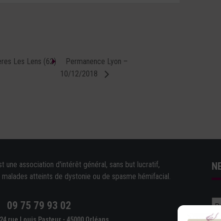
ères Les Lens (62)
Permanence Lyon –
10/12/2018
une association d'intérêt général, sans but lucratif,
N
e malades atteints de dystonie ou de spasme hémifacial.
09 75 79 93 02
e
24 rue Louis Pasteur - 45000 Orléans