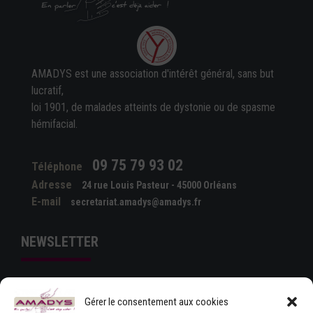
AMADYS est une association d'intérêt général, sans but
lucratif,
loi 1901, de malades atteints de dystonie ou de spasme
hémifacial.
09 75 79 93 02
Téléphone
Adresse
24 rue Louis Pasteur - 45000 Orléans
E-mail
secretariat.amadys@amadys.fr
NEWSLETTER
Gérer le consentement aux cookies