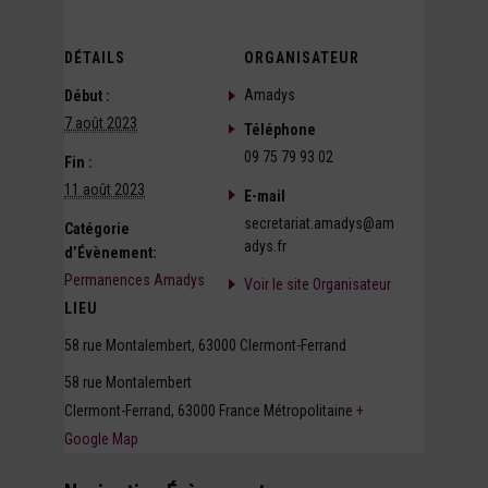
DÉTAILS
ORGANISATEUR
Amadys
Début :
7 août 2023
Téléphone
09 75 79 93 02
Fin :
11 août 2023
E-mail
secretariat.amadys@am
Catégorie
adys.fr
d’Évènement:
Permanences Amadys
Voir le site Organisateur
LIEU
58 rue Montalembert, 63000 Clermont-Ferrand
58 rue Montalembert
Clermont-Ferrand
,
63000
France Métropolitaine
+
Google Map