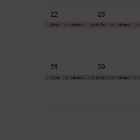
1
1
22
23
évènement,
évènement,
Accueil des malades atteints de Dystonie – Clermont-Fer
1
1
29
30
évènement,
évènement,
Accueil des malades atteints de Dystonie – Clermont-Fer