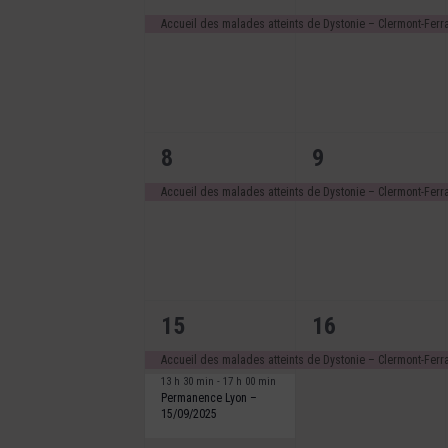
Évènements
la
évènement,
évènement,
Accueil des malades atteints de Dystonie – Clermont-Fer
liste
des
événements
avec
les
résultats
1
1
8
9
filtrés.
évènement,
évènement,
Accueil des malades atteints de Dystonie – Clermont-Fer
2
1
15
16
évènements,
évènement,
Accueil des malades atteints de Dystonie – Clermont-Fer
13 h 30 min
-
17 h 00 min
Permanence Lyon –
15/09/2025