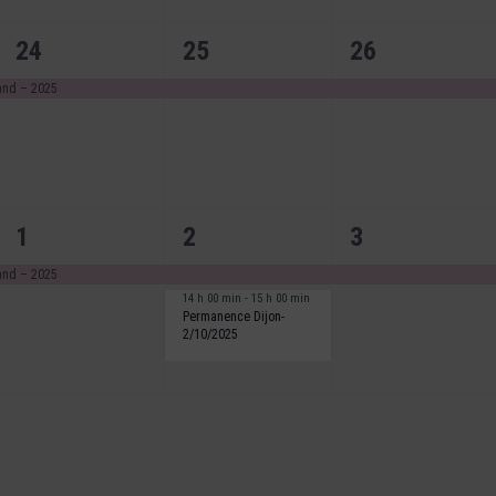
1
1
1
24
25
26
évènement,
évènement,
évènement,
rand – 2025
1
2
1
1
2
3
évènement,
évènements,
évènement,
rand – 2025
14 h 00 min
-
15 h 00 min
Permanence Dijon-
2/10/2025