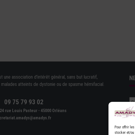
une association d'intérêt général, sans but lucratif,
N
e malades atteints de dystonie ou de spasme hémifacial.
09 75 79 93 02
e
24 rue Louis Pasteur - 45000 Orléans
cretariat.amadys@amadys.fr
Pour offrir l
stocker et/ou