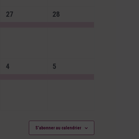
1
1
27
28
évènement,
évènement,
1
1
4
5
évènement,
évènement,
S’abonner au calendrier