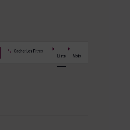
Navigation
Cacher Les Filtres
de
Liste
Mois
vues
Évènement