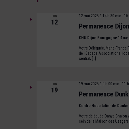
12 mai 2025 à 14 h 30 min
-
15
LUN
12
Permanence Dijon
CHU Dijon Bourgogne
14 rue
Votre Déléguée, Marie-France Fe
de l'Espace Associations, loc
central, […]
19 mai 2025 à 9 h 00 min
-
11 h
LUN
19
Permanence Dunk
Centre Hospitalier de Dunk
Votre déléguée Danye Chalon vo
sein de la Maison des Usagers,