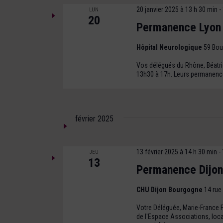
la
20 janvier 2025 à 13 h 30 min
-
LUN
liste
20
Permanence Lyon
des
événements
avec
Hôpital Neurologique
59 Bou
les
Vos délégués du Rhône, Béatrice
résultats
13h30 à 17h. Leurs permanence
filtrés.
février 2025
13 février 2025 à 14 h 30 min
-
JEU
13
Permanence Dijon
CHU Dijon Bourgogne
14 rue
Votre Déléguée, Marie-France Fe
de l'Espace Associations, loc