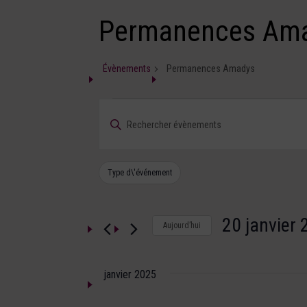
Permanences Am
Évènements
Permanences Amadys
Recherche
SAISIR
et
MOT-
navigation
CLÉ.
RECHERCHER
de
Filtres
La
ÉVÈNEMENTS
Type d\'événement
modification
PAR
vues
de
MOT-
Évènements
l'une
CLÉ.
20 janvier
des
Aujourd’hui
entrées
SÉLECTIONNEZ
du
UNE
formulaire
DATE.
janvier 2025
entraînera
l'actualisation
de