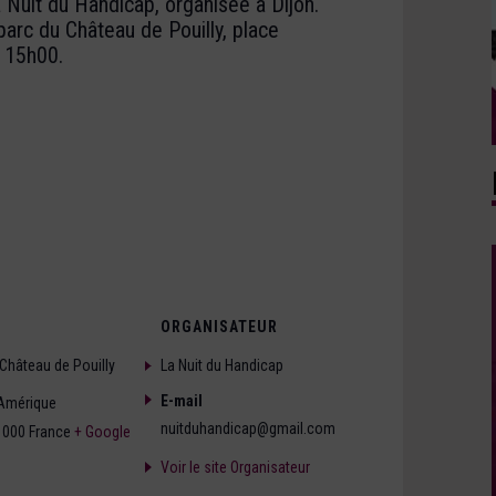
a Nuit du Handicap, organisée à Dijon.
arc du Château de Pouilly, place
e 15h00.
ORGANISATEUR
Château de Pouilly
La Nuit du Handicap
E-mail
'Amérique
nuitduhandicap@gmail.com
1000
France
+ Google
Voir le site Organisateur