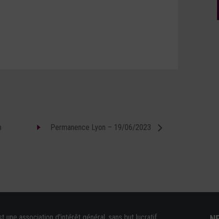
n
Permanence Lyon – 19/06/2023
une association d'intérêt général, sans but lucratif,