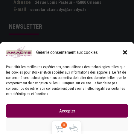
Adresse
24 rue Louis Pasteur - 45000 Orléans
E-mail
secretariat.amadys@amadys.fr
NEWSLETTER
Gérer le consentement aux cookies
Pour offrir les meilleures expériences, nous utilisons des technologies telles que
les cookies pour stocker et/ou accéder aux informations des appareils. Le fait de
consentir à ces technologies nous permettra de traiter des données telles que le
comportement de navigation ou les ID uniques sur ce site. Le fait de ne pas
J'ACCEPTE LES CONDITIONS GÉNÉRALES
consentir ou de retirer son consentement peut avoir un effet négatif sur certaines
D'UTILISATION
caractéristiques et fonctions.
Accepter
Refuser
0
Copyrights © Amadys
Mentions légales
|
Contact
|
Accueil
|
CGU
|