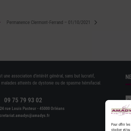
Permanence Clermont-Ferrand – 01/10/2021
une association d'intérêt général, sans but lucratif,
N
e malades atteints de dystonie ou de spasme hémifacial.
09 75 79 93 02
e
24 rue Louis Pasteur - 45000 Orléans
cretariat.amadys@amadys.fr
Pour offrir l
stocker et/ou