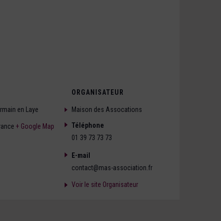
ORGANISATEUR
ermain en Laye
Maison des Assocations
Téléphone
rance
+ Google Map
01 39 73 73 73
E-mail
contact@mas-association.fr
Voir le site Organisateur