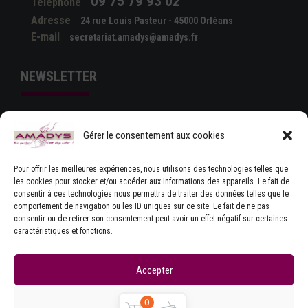
09 75 79 93 02
Téléphone
Adresse
24 rue Louis Pasteur - 45000 Orléans
E-mail
secretariat.amadys@amadys.fr
NEWSLETTER
Gérer le consentement aux cookies
Pour offrir les meilleures expériences, nous utilisons des technologies telles que
les cookies pour stocker et/ou accéder aux informations des appareils. Le fait de
consentir à ces technologies nous permettra de traiter des données telles que le
comportement de navigation ou les ID uniques sur ce site. Le fait de ne pas
J'ACCEPTE LES CONDITIONS GÉNÉRALES
consentir ou de retirer son consentement peut avoir un effet négatif sur certaines
D'UTILISATION
caractéristiques et fonctions.
Accepter
Refuser
0