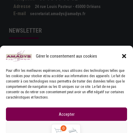
Adresse
24 rue Louis Pasteur - 45000 Orléans
E-mail
secretariat.amadys@amadys.fr
NEWSLETTER
Gérer le consentement aux cookies
Pour offrir les meilleures expériences, nous utilisons des technologies telles que
les cookies pour stocker et/ou accéder aux informations des appareils. Le fait de
consentir à ces technologies nous permettra de traiter des données telles que le
comportement de navigation ou les ID uniques sur ce site. Le fait de ne pas
J'ACCEPTE LES CONDITIONS GÉNÉRALES
consentir ou de retirer son consentement peut avoir un effet négatif sur certaines
D'UTILISATION
caractéristiques et fonctions.
Accepter
Refuser
0
Copyrights © Amadys
Mentions légales
|
Contact
|
Accueil
|
CGU
|