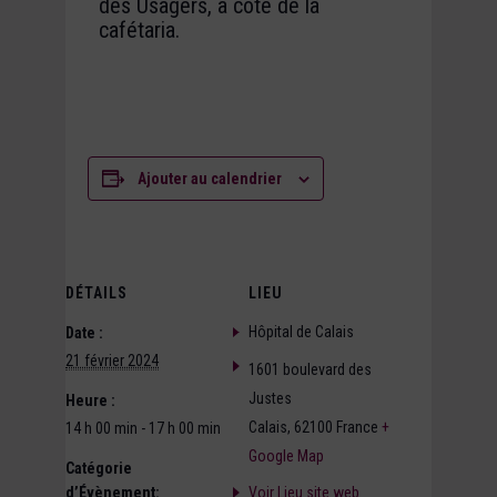
des Usagers, à côté de la
cafétaria.
Ajouter au calendrier
DÉTAILS
LIEU
Hôpital de Calais
Date :
21 février 2024
1601 boulevard des
Justes
Heure :
Calais
,
62100
France
+
14 h 00 min - 17 h 00 min
Google Map
Catégorie
d’Évènement:
Voir Lieu site web