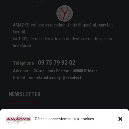
AMADYS est une association d'intérêt général, sans but
lucratif,
loi 1901, de malades atteints de dystonie ou de spasme
hémifacial.
09 75 79 93 02
Téléphone
Adresse
24 rue Louis Pasteur - 45000 Orléans
E-mail
secretariat.amadys@amadys.fr
NEWSLETTER
Gérer le consentement aux cookies