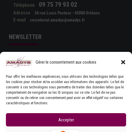
09 75 79 93 02
Téléphone
Adresse
24 rue Louis Pasteur - 45000 Orléans
E-mail
secretariat.amadys@amadys.fr
NEWSLETTER
Gérer le consentement aux cookies
Pour offrir les meilleures expériences, nous utilisons des technologies telles que
les cookies pour stocker et/ou accéder aux informations des appareils. Le fait de
consentir à ces technologies nous permettra de traiter des données telles que le
comportement de navigation ou les ID uniques sur ce site. Le fait de ne pas
J'ACCEPTE LES CONDITIONS GÉNÉRALES
consentir ou de retirer son consentement peut avoir un effet négatif sur certaines
D'UTILISATION
caractéristiques et fonctions.
Accepter