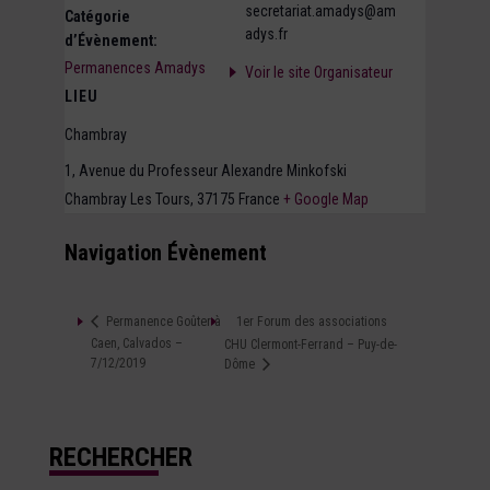
secretariat.amadys@am
Catégorie
adys.fr
d’Évènement:
Permanences Amadys
Voir le site Organisateur
LIEU
Chambray
1, Avenue du Professeur Alexandre Minkofski
Chambray Les Tours
,
37175
France
+ Google Map
Navigation Évènement
1er Forum des associations
Permanence Goûter à
Caen, Calvados –
CHU Clermont-Ferrand – Puy-de-
7/12/2019
Dôme
RECHERCHER