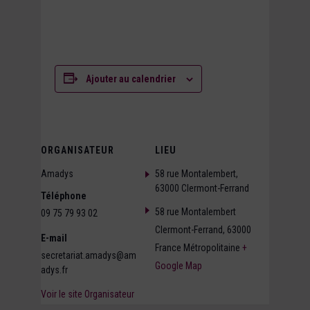
Ajouter au calendrier
ORGANISATEUR
LIEU
Amadys
58 rue Montalembert,
63000 Clermont-Ferrand
Téléphone
58 rue Montalembert
09 75 79 93 02
Clermont-Ferrand
,
63000
E-mail
France Métropolitaine
+
secretariat.amadys@am
Google Map
adys.fr
Voir le site Organisateur