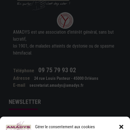
AMADYS est une association d'intérêt général, sans but
lucratif,
loi 1901, de malades atteints de dystonie ou de spasme
hémifacial.
09 75 79 93 02
Téléphone
Adresse
24 rue Louis Pasteur - 45000 Orléans
E-mail
secretariat.amadys@amadys.fr
NEWSLETTER
Gérer le consentement aux cookies