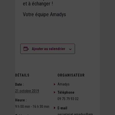
et à échanger !
Votre équipe Amadys
Ajouter au calendrier
DÉTAILS
ORGANISATEUR
Amadys
Date :
21 octobre 2019
Téléphone
09 75 79 93 02
Heure :
9 h 00 min - 16 h 30 min
E-mail
secretariat.amadys@am