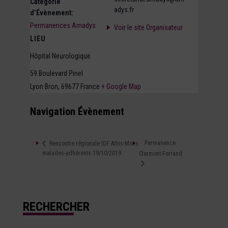
Catégorie
adys.fr
d’Évènement:
Permanences Amadys
Voir le site Organisateur
LIEU
Hôpital Neurologique
59 Boulevard Pinel
Lyon Bron
,
69677
France
+ Google Map
Navigation Évènement
Permanence
Rencontre régionale IDF Athis-Mons
malades-adhérents 19/10/2019
Clermont-Ferrand
RECHERCHER