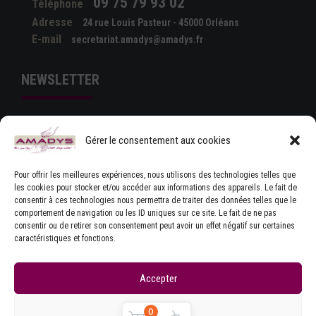
09 75 79 93 02
Téléphone
Adresse
24 rue Louis Pasteur - 45000 Orléans
E-mail
secretariat.amadys@amadys.fr
NEWSLETTER
Gérer le consentement aux cookies
Pour offrir les meilleures expériences, nous utilisons des technologies telles que
les cookies pour stocker et/ou accéder aux informations des appareils. Le fait de
consentir à ces technologies nous permettra de traiter des données telles que le
comportement de navigation ou les ID uniques sur ce site. Le fait de ne pas
J'ACCEPTE LES CONDITIONS GÉNÉRALES
consentir ou de retirer son consentement peut avoir un effet négatif sur certaines
D'UTILISATION
caractéristiques et fonctions.
Accepter
Refuser
0