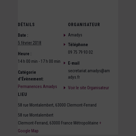
DÉTAILS
ORGANISATEUR
Amadys
Date :
5 février 2018
Téléphone
09 75 79 93 02
Heure :
14 h 00 min - 17 h 00 min
E-mail
secretariat.amadys@am
Catégorie
adys.fr
d’Évènement:
Permanences Amadys
Voir le site Organisateur
LIEU
58 rue Montalembert, 63000 Clermont-Ferrand
58 rue Montalembert
Clermont-Ferrand
,
63000
France Métropolitaine
+
Google Map