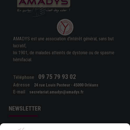
AMADYS est une association d'intérêt général, sans but
lucratif,
loi 1901, de malades atteints de dystonie ou de spasme
hémifacial.
09 75 79 93 02
Téléphone
Adresse
24 rue Louis Pasteur - 45000 Orléans
E-mail
secretariat.amadys@amadys.fr
NEWSLETTER