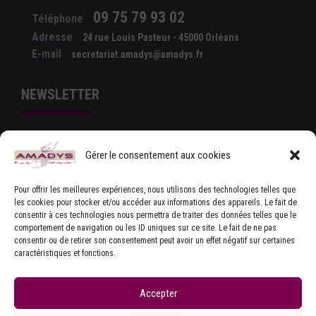
09 75 79 93 02
Téléphone
Adresse
24 rue Louis Pasteur - 45000 Orléans
E-mail
secretariat.amadys@amadys.fr
NEWSLETTER
Gérer le consentement aux cookies
Pour offrir les meilleures expériences, nous utilisons des technologies telles que
les cookies pour stocker et/ou accéder aux informations des appareils. Le fait de
consentir à ces technologies nous permettra de traiter des données telles que le
comportement de navigation ou les ID uniques sur ce site. Le fait de ne pas
J'ACCEPTE LES CONDITIONS GÉNÉRALES
consentir ou de retirer son consentement peut avoir un effet négatif sur certaines
D'UTILISATION
caractéristiques et fonctions.
Accepter