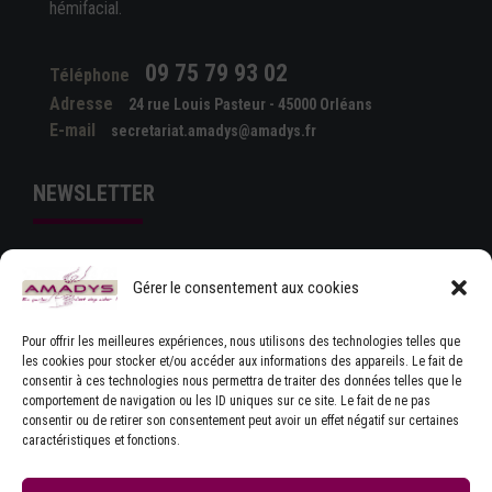
hémifacial.
09 75 79 93 02
Téléphone
Adresse
24 rue Louis Pasteur - 45000 Orléans
E-mail
secretariat.amadys@amadys.fr
NEWSLETTER
Gérer le consentement aux cookies
Pour offrir les meilleures expériences, nous utilisons des technologies telles que
les cookies pour stocker et/ou accéder aux informations des appareils. Le fait de
consentir à ces technologies nous permettra de traiter des données telles que le
comportement de navigation ou les ID uniques sur ce site. Le fait de ne pas
J'ACCEPTE LES CONDITIONS GÉNÉRALES
consentir ou de retirer son consentement peut avoir un effet négatif sur certaines
D'UTILISATION
caractéristiques et fonctions.