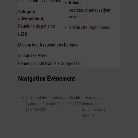
14 h 00 min - 17 h 00 min
E-mail
secretariat.amadys@am
Catégorie
adys.fr
d’Évènement:
Réunions de patients
Voir le site Organisateur
LIEU
Maison des Associations Rennes
6 cour des Alliés
Rennes
,
35000
France
+ Google Map
Navigation Évènement
Rencontres
Accueil des malades atteints de
Dystonie – Clermont-Ferrand – 26/02
régionales
au 01/03/2024
maladies rares
2024