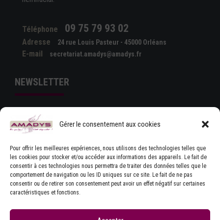
09 75 79 93 02
Téléphone
Adresse
24 rue Louis Pasteur - 45000 Orléans
E-mail
secretariat.amadys@amadys.fr
NEWSLETTER
Gérer le consentement aux cookies
Pour offrir les meilleures expériences, nous utilisons des technologies telles que
les cookies pour stocker et/ou accéder aux informations des appareils. Le fait de
consentir à ces technologies nous permettra de traiter des données telles que le
comportement de navigation ou les ID uniques sur ce site. Le fait de ne pas
J'ACCEPTE LES CONDITIONS GÉNÉRALES
consentir ou de retirer son consentement peut avoir un effet négatif sur certaines
D'UTILISATION
caractéristiques et fonctions.