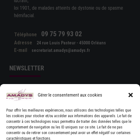
lucratif,
loi 1901, de malades atteints de dystonie ou de spasme
hémifacial.
09 75 79 93 02
Téléphone
Adresse
24 rue Louis Pasteur - 45000 Orléans
E-mail
secretariat.amadys@amadys.fr
NEWSLETTER
Gérer le consentement aux cookies
Pour offrir les meilleures expériences, nous utilisons des technologies telles que
les cookies pour stocker et/ou accéder aux informations des appareils. Le fait de
consentir à ces technologies nous permettra de traiter des données telles que le
comportement de navigation ou les ID uniques sur ce site. Le fait de ne pas
J'ACCEPTE LES CONDITIONS GÉNÉRALES
consentir ou de retirer son consentement peut avoir un effet négatif sur certaines
D'UTILISATION
caractéristiques et fonctions.