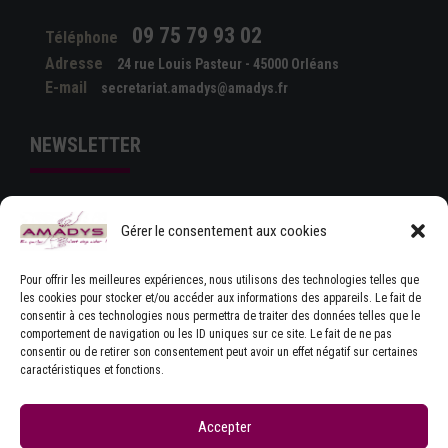
09 75 79 93 02
Téléphone
Adresse
24 rue Louis Pasteur - 45000 Orléans
E-mail
secretariat.amadys@amadys.fr
NEWSLETTER
Gérer le consentement aux cookies
Pour offrir les meilleures expériences, nous utilisons des technologies telles que
les cookies pour stocker et/ou accéder aux informations des appareils. Le fait de
consentir à ces technologies nous permettra de traiter des données telles que le
comportement de navigation ou les ID uniques sur ce site. Le fait de ne pas
J'ACCEPTE LES CONDITIONS GÉNÉRALES
consentir ou de retirer son consentement peut avoir un effet négatif sur certaines
D'UTILISATION
caractéristiques et fonctions.
Accepter