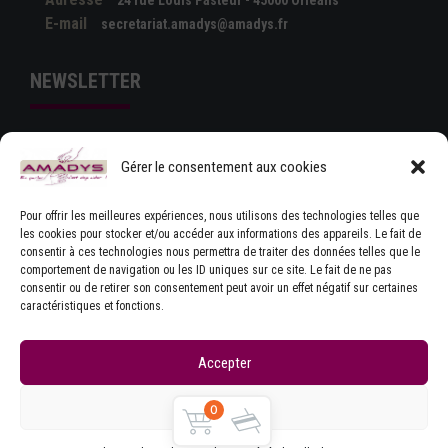
E-mail
secretariat.amadys@amadys.fr
NEWSLETTER
Gérer le consentement aux cookies
Pour offrir les meilleures expériences, nous utilisons des technologies telles que
les cookies pour stocker et/ou accéder aux informations des appareils. Le fait de
consentir à ces technologies nous permettra de traiter des données telles que le
comportement de navigation ou les ID uniques sur ce site. Le fait de ne pas
J'ACCEPTE LES CONDITIONS GÉNÉRALES
consentir ou de retirer son consentement peut avoir un effet négatif sur certaines
D'UTILISATION
caractéristiques et fonctions.
Accepter
Refuser
0
Copyrights © Amadys
Mentions légales
|
Contact
|
Accueil
|
CGU
|
Parlons Dystonie : charte