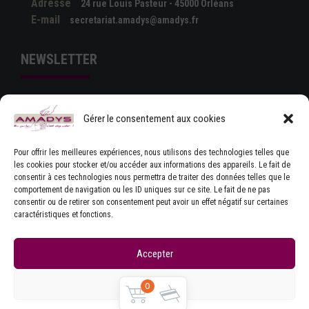
Adresse
24 rue Louis Pasteur - 45000 Orléans
E-mail
secretariat.amadys@amadys.fr
NEWSLETTER
Gérer le consentement aux cookies
Pour offrir les meilleures expériences, nous utilisons des technologies telles que
les cookies pour stocker et/ou accéder aux informations des appareils. Le fait de
consentir à ces technologies nous permettra de traiter des données telles que le
comportement de navigation ou les ID uniques sur ce site. Le fait de ne pas
J'ACCEPTE LES CONDITIONS GÉNÉRALES
consentir ou de retirer son consentement peut avoir un effet négatif sur certaines
D'UTILISATION
caractéristiques et fonctions.
Accepter
Refuser
0
Copyrights © Amadys
Mentions légales
|
Contact
|
Accueil
|
CGU
|