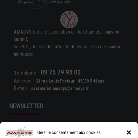
AMADYS est une association d'intérêt général, sans but
lucratif,
loi 1901, de malades atteints de dystonie ou de spasme
hémifacial.
09 75 79 93 02
Téléphone
Adresse
24 rue Louis Pasteur - 45000 Orléans
E-mail
secretariat.amadys@amadys.fr
NEWSLETTER
Gérer le consentement aux cookies