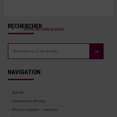
RECHERCHER
<
Retour aux bibliographies
NAVIGATION
Agenda
Permanences Amadys
Réunions malades – médecins