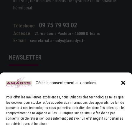
loi 1901, de malades atteints de dystonie ou de spasme
hémifacial.
09 75 79 93 02
Téléphone
Adresse
24 rue Louis Pasteur - 45000 Orléans
E-mail
secretariat.amadys@amadys.fr
NEWSLETTER
Gérer le consentement aux cookies
Pour offrir les meilleures expériences, nous utilisons des technologies telles que
les cookies pour stocker et/ou accéder aux informations des appareils. Le fait de
consentir à ces technologies nous permettra de traiter des données telles que le
comportement de navigation ou les ID uniques sur ce site. Le fait de ne pas
J'ACCEPTE LES CONDITIONS GÉNÉRALES
consentir ou de retirer son consentement peut avoir un effet négatif sur certaines
D'UTILISATION
caractéristiques et fonctions.