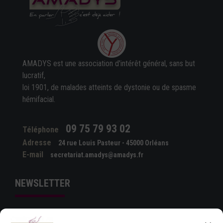
AMADYS est une association d'intérêt général, sans but
lucratif,
loi 1901, de malades atteints de dystonie ou de spasme
hémifacial.
09 75 79 93 02
Téléphone
Adresse
24 rue Louis Pasteur - 45000 Orléans
E-mail
secretariat.amadys@amadys.fr
NEWSLETTER