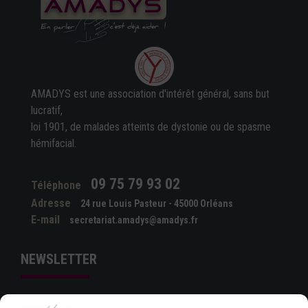
AMADYS est une association d'intérêt général, sans but
lucratif,
loi 1901, de malades atteints de dystonie ou de spasme
hémifacial.
09 75 79 93 02
Téléphone
Adresse
24 rue Louis Pasteur - 45000 Orléans
E-mail
secretariat.amadys@amadys.fr
NEWSLETTER