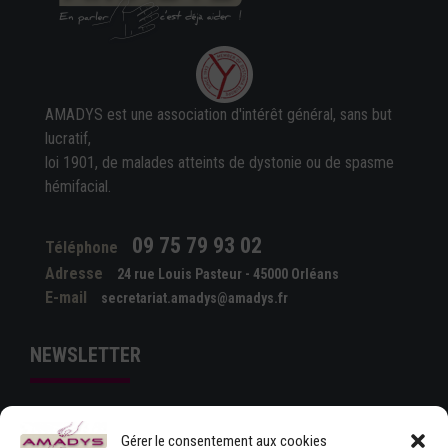
AMADYS est une association d'intérêt général, sans but
lucratif,
loi 1901, de malades atteints de dystonie ou de spasme
hémifacial.
09 75 79 93 02
Téléphone
Adresse
24 rue Louis Pasteur - 45000 Orléans
E-mail
secretariat.amadys@amadys.fr
NEWSLETTER
Gérer le consentement aux cookies