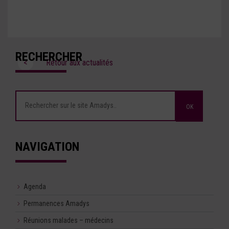
RECHERCHER
<
Retour aux actualités
NAVIGATION
Agenda
Permanences Amadys
Réunions malades – médecins