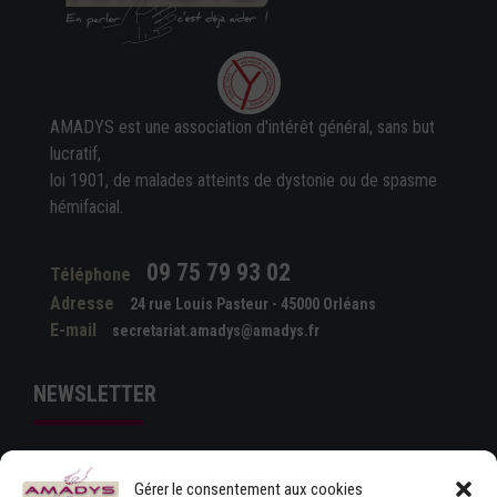
AMADYS est une association d'intérêt général, sans but
lucratif,
loi 1901, de malades atteints de dystonie ou de spasme
hémifacial.
09 75 79 93 02
Téléphone
Adresse
24 rue Louis Pasteur - 45000 Orléans
E-mail
secretariat.amadys@amadys.fr
NEWSLETTER
Gérer le consentement aux cookies