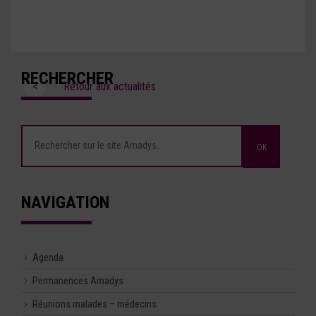
RECHERCHER
<
Retour aux actualités
NAVIGATION
Agenda
Permanences Amadys
Réunions malades – médecins