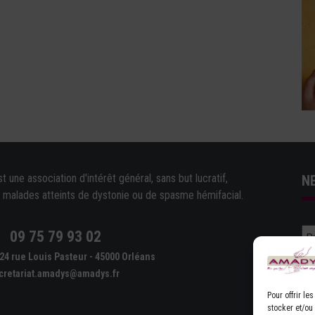
une association d'intérêt général, sans but lucratif,
N
e malades atteints de dystonie ou de spasme hémifacial.
09 75 79 93 02
e
24 rue Louis Pasteur - 45000 Orléans
cretariat.amadys@amadys.fr
Pour offrir l
stocker et/ou