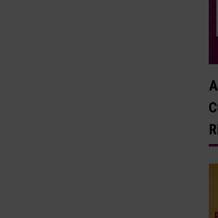
A
C
R