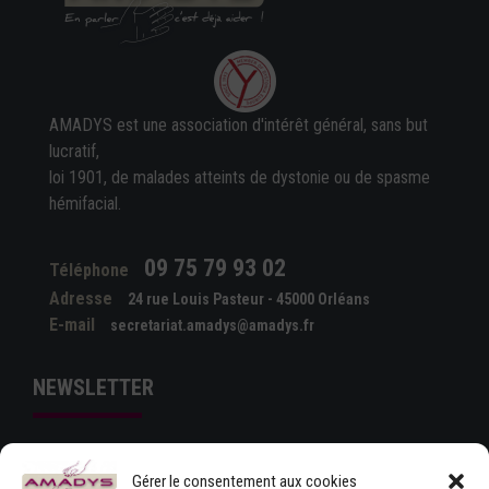
AMADYS est une association d'intérêt général, sans but
lucratif,
loi 1901, de malades atteints de dystonie ou de spasme
hémifacial.
09 75 79 93 02
Téléphone
Adresse
24 rue Louis Pasteur - 45000 Orléans
E-mail
secretariat.amadys@amadys.fr
NEWSLETTER
Gérer le consentement aux cookies