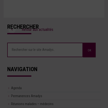
RECHERCHER
<
Retour aux actualités
NAVIGATION
Agenda
Permanences Amadys
Réunions malades – médecins